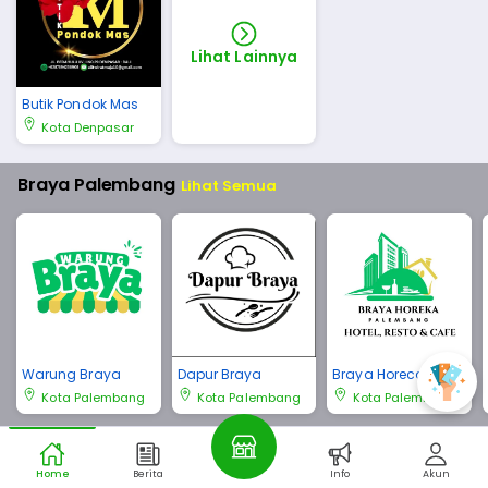
Lihat Lainnya
Butik Pondok Mas
Kota Denpasar
Braya Palembang
Lihat Semua
Warung Braya
Dapur Braya
Braya Horeca Pale
mbang
Kota Palembang
Kota Palembang
Kota Palembang
Braya Bali
Lihat Semua
Home
Berita
Info
Akun