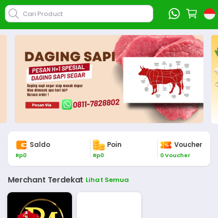
Cari Product
Saldo
Poin
Voucher
Rp
0
Rp
0
0
Voucher
Merchant Terdekat
Lihat Semua