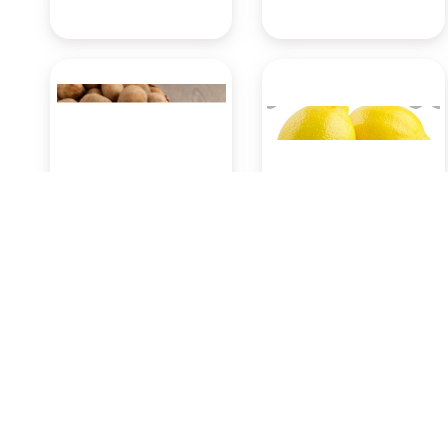
Kentang 500 Gram
Lemon 500 Gram
Rp13.650
Rp12.600
Pasar Badung
Pasar Badung
(Denpasar)
(Denpasar)
KOTA DENPASAR
KOTA DENPASAR