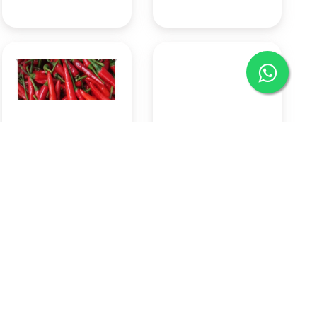
Cabai Rawit Merah 500 Gr
Indomie goreng
Rp57.750
Rp3.150
Pasar Badung
Pasar Badung
(Denpasar)
(Denpasar)
KOTA DENPASAR
KOTA DENPASAR