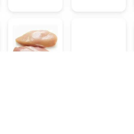
Ayam potong fillet dada
Buah apel Fuji 1 kg
500gram
Rp51.450
Rp29.400
Pasar Badung
Pasar Badung
(Denpasar)
(Denpasar)
KOTA DENPASAR
KOTA DENPASAR