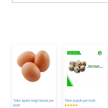
Telur ayam negri besar per
Telur puyuh per butir
butir