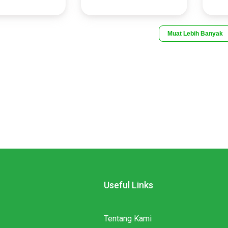
 500 Gram
Hati dan rempala ayam potong
Kulit 
Rp31.500
Rp52.5
ung (Denpasar)
Pasar Badung (Denpasar)
Pasar
ASAR
KOTA DENPASAR
KOTA 
Muat Lebih Banyak
Useful Links