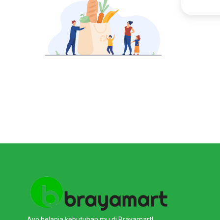
Kulit Sapi
Rp26.250
Pasar Bad
KOTA DENP