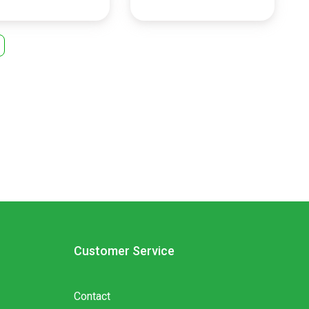
Sapi 1 KG
Hati ayam potong 1kg
00
Rp31.500
 Badung (Denpasar)
Pasar Badung (Denpasar)
DENPASAR
KOTA DENPASAR
Customer Service