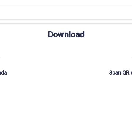
Download
nda
Scan QR 