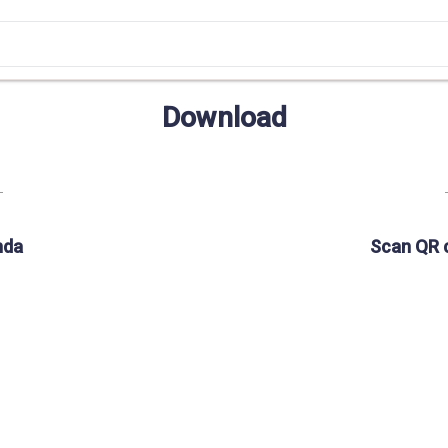
Download
nda
Scan QR 