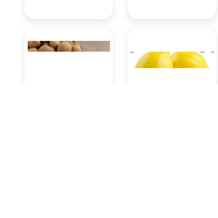
Kentang 500 Gram
Lemon 500 Gram
Rp13.650
Rp12.600
Pasar Badung
Pasar Badung
(Denpasar)
(Denpasar)
KOTA DENPASAR
KOTA DENPASAR