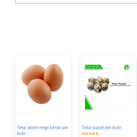
Telur ayam negri besar per
Telur puyuh per butir
butir