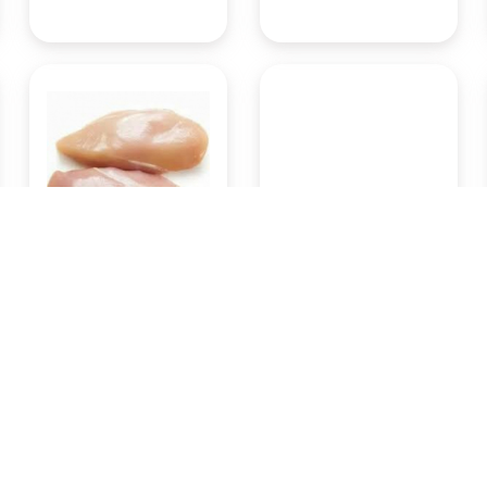
Ayam potong fillet dada
Buah apel Fuji 1 kg
500gram
Rp51.450
Rp29.400
Pasar Badung
Pasar Badung
(Denpasar)
(Denpasar)
KOTA DENPASAR
KOTA DENPASAR