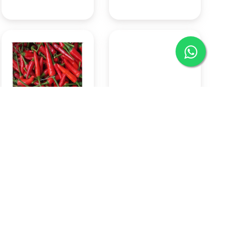
Cabai Rawit Merah 500 Gr
Indomie goreng
Rp57.750
Rp3.150
Pasar Badung
Pasar Badung
(Denpasar)
(Denpasar)
KOTA DENPASAR
KOTA DENPASAR