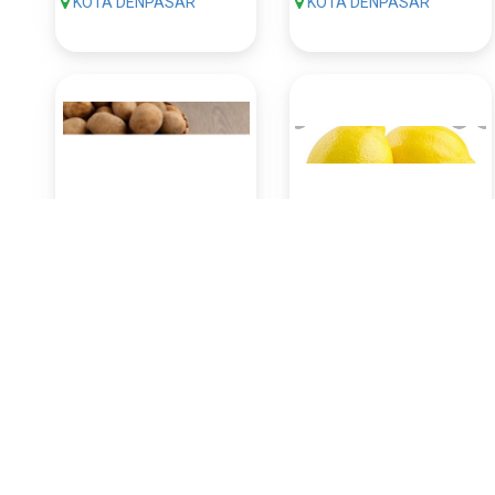
KOTA DENPASAR
KOTA DENPASAR
Kentang 500 Gram
Lemon 500 Gram
Rp13.650
Rp12.600
Pasar Badung
Pasar Badung
(Denpasar)
(Denpasar)
KOTA DENPASAR
KOTA DENPASAR