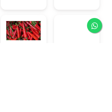
Cabai Rawit Merah 500 Gr
Indomie goreng
Rp57.750
Rp3.150
Pasar Badung
Pasar Badung
(Denpasar)
(Denpasar)
KOTA DENPASAR
KOTA DENPASAR