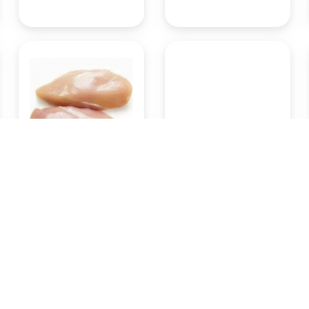
Ayam potong fillet dada
Buah apel Fuji 1 kg
500gram
Rp51.450
Rp29.400
Pasar Badung
Pasar Badung
(Denpasar)
(Denpasar)
KOTA DENPASAR
KOTA DENPASAR