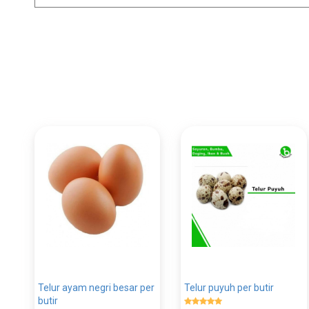
Telur ayam negri besar per
Telur puyuh per butir
butir