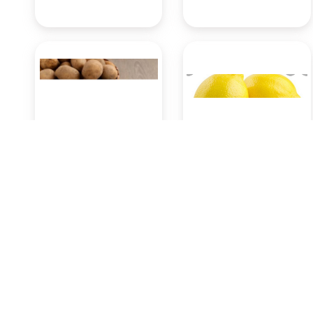
Kentang 500 Gram
Lemon 500 Gram
Rp13.650
Rp12.600
Pasar Badung
Pasar Badung
(Denpasar)
(Denpasar)
KOTA DENPASAR
KOTA DENPASAR