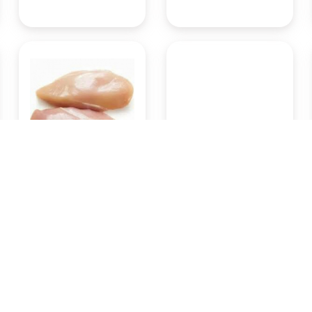
Ayam potong fillet dada
Buah apel Fuji 1 kg
500gram
Rp51.450
Rp29.400
Pasar Badung
Pasar Badung
(Denpasar)
(Denpasar)
KOTA DENPASAR
KOTA DENPASAR