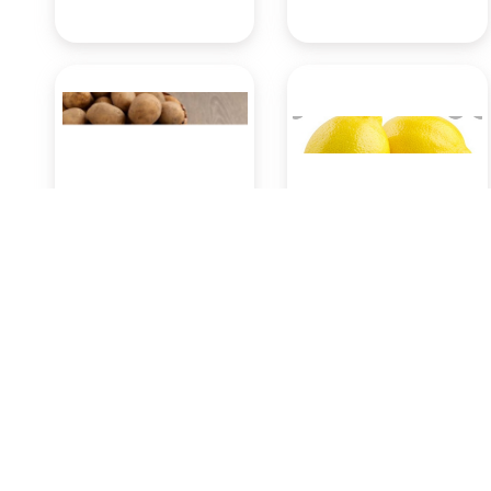
Kentang 500 Gram
Lemon 500 Gram
Rp13.650
Rp12.600
Pasar Badung
Pasar Badung
(Denpasar)
(Denpasar)
KOTA DENPASAR
KOTA DENPASAR