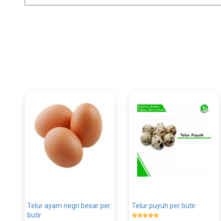
Telur ayam negri besar per
Telur puyuh per butir
butir