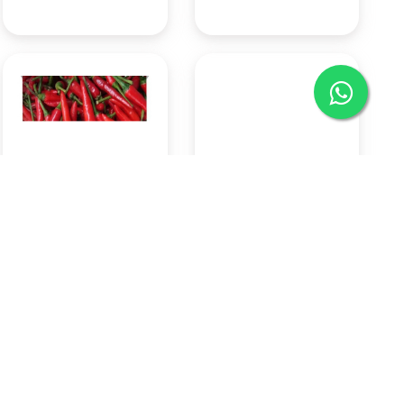
Cabai Rawit Merah 500 Gr
Indomie goreng
Rp57.750
Rp3.150
Pasar Badung
Pasar Badung
(Denpasar)
(Denpasar)
KOTA DENPASAR
KOTA DENPASAR