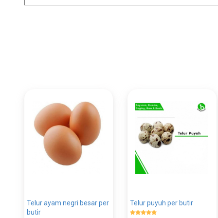
Telur ayam negri besar per
Telur puyuh per butir
butir