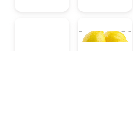
Kentang 500 Gram
Lemon 500 Gram
Rp13.650
Rp12.600
Pasar Badung
Pasar Badung
(Denpasar)
(Denpasar)
KOTA DENPASAR
KOTA DENPASAR