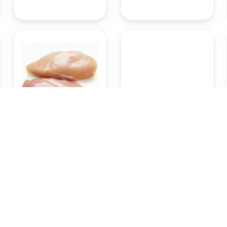
Ayam potong fillet dada
Buah apel Fuji 1 kg
500gram
Rp51.450
Rp29.400
Pasar Badung
Pasar Badung
(Denpasar)
(Denpasar)
KOTA DENPASAR
KOTA DENPASAR