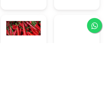
Cabai Rawit Merah 500 Gr
Indomie goreng
Rp57.750
Rp3.150
Pasar Badung
Pasar Badung
(Denpasar)
(Denpasar)
KOTA DENPASAR
KOTA DENPASAR