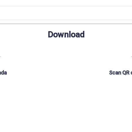
Download
nda
Scan QR 