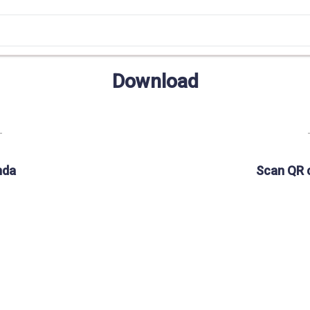
Download
nda
Scan QR 