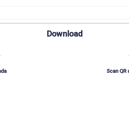
Download
nda
Scan QR 