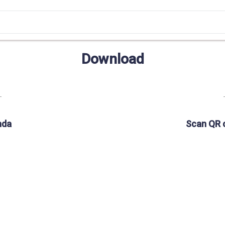
Download
nda
Scan QR 