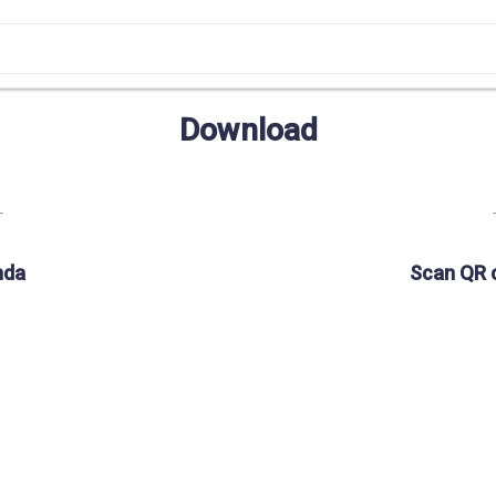
Download
nda
Scan QR 