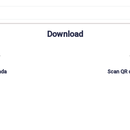
Download
nda
Scan QR 