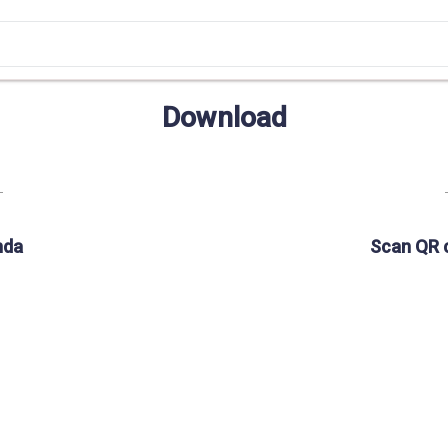
Download
nda
Scan QR 