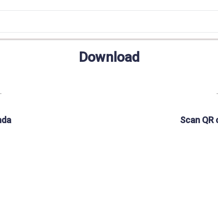
Download
nda
Scan QR 