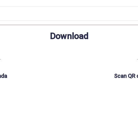
Download
nda
Scan QR 