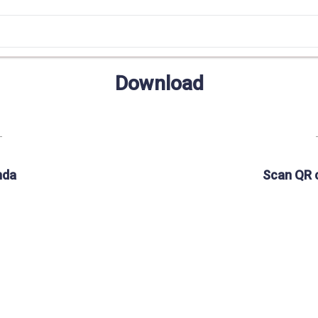
Download
nda
Scan QR 