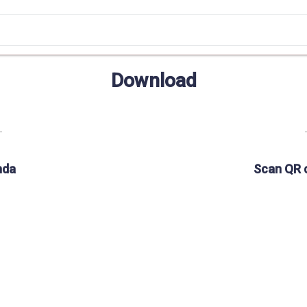
Download
nda
Scan QR 