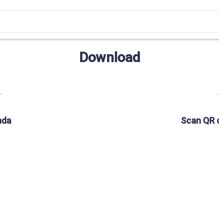
Download
nda
Scan QR 