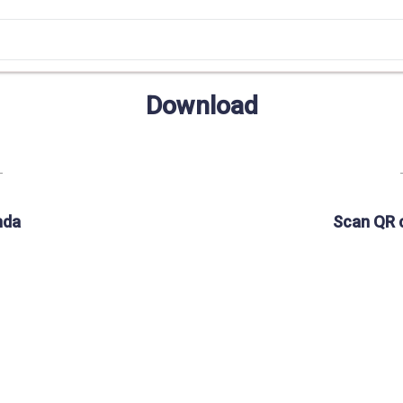
Download
nda
Scan QR 