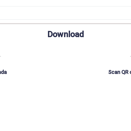
Download
nda
Scan QR 