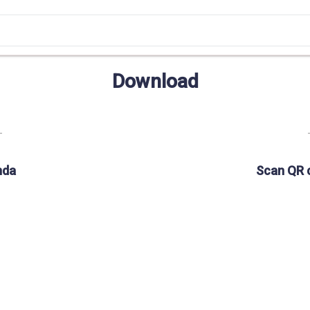
Download
nda
Scan QR 