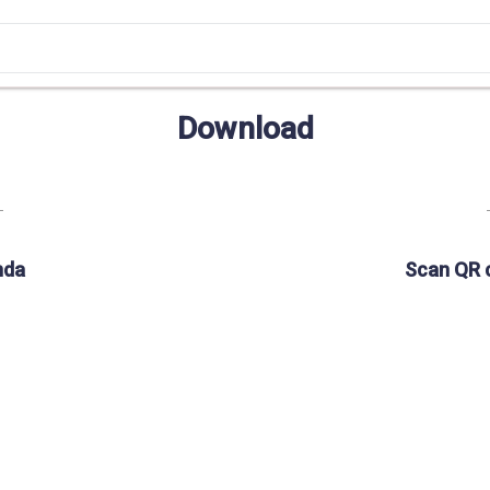
Download
nda
Scan QR 