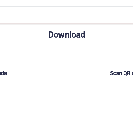
Download
nda
Scan QR 