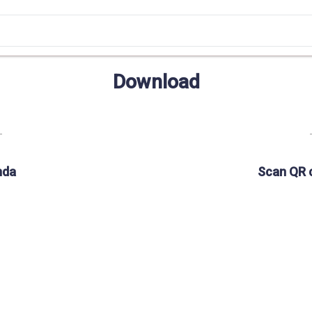
Download
nda
Scan QR 