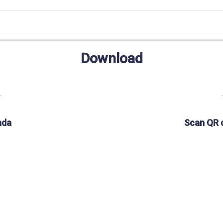
Download
nda
Scan QR 