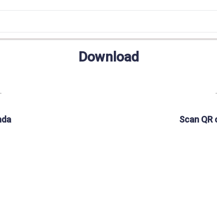
Download
nda
Scan QR 