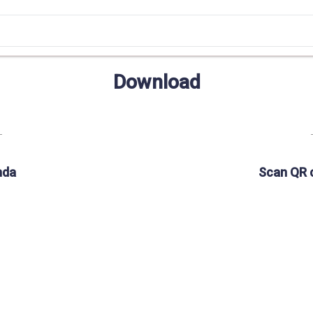
Download
nda
Scan QR 