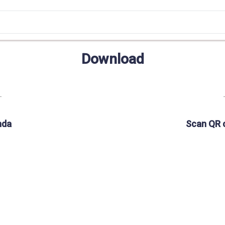
Download
nda
Scan QR 