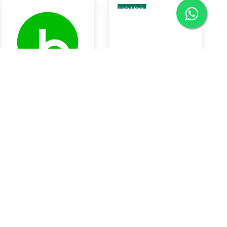
LEMON IMPORT
Lada 1 Bal
Rp42.550
Rp40.000
Braya Horeca Bali
Braya Horeca Bali
KOTA DENPASAR
KOTA DENPASAR