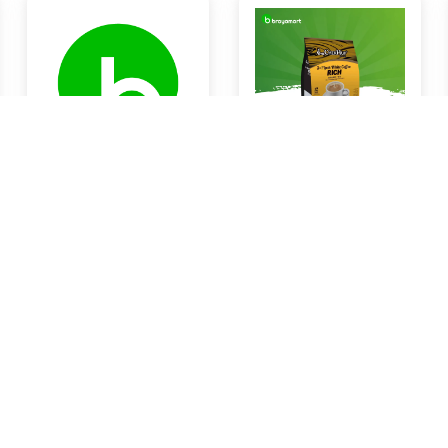
Susu Ultra UHT 1L
Coffe Rich White Coffe
Rp0
Rp0
Braya Horeca Bali
Braya Horeca Bali
KOTA DENPASAR
KOTA DENPASAR