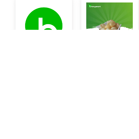
KOL PUTIH
Kerupuk Kulit Sapi
Rp14.000
Rp0
Braya Horeca Bali
Braya Horeca Bali
KOTA DENPASAR
KOTA DENPASAR