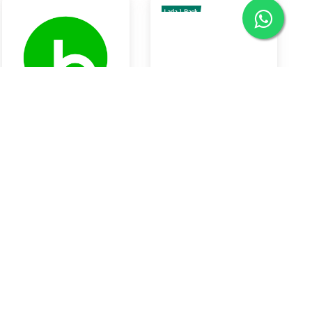
LEMON IMPORT
Lada 1 Bal
Rp42.550
Rp40.000
Braya Horeca Bali
Braya Horeca Bali
KOTA DENPASAR
KOTA DENPASAR