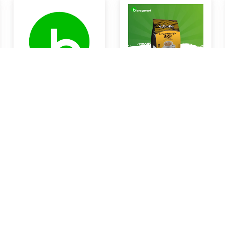
Susu Ultra UHT 1L
Coffe Rich White Coffe
Rp0
Rp0
Braya Horeca Bali
Braya Horeca Bali
KOTA DENPASAR
KOTA DENPASAR