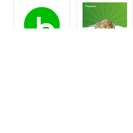
KOL PUTIH
Kerupuk Kulit Sapi
Rp14.000
Rp0
Braya Horeca Bali
Braya Horeca Bali
KOTA DENPASAR
KOTA DENPASAR