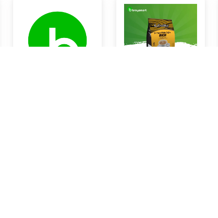
Susu Ultra UHT 1L
Coffe Rich White Coffe
Rp0
Rp0
Braya Horeca Bali
Braya Horeca Bali
KOTA DENPASAR
KOTA DENPASAR