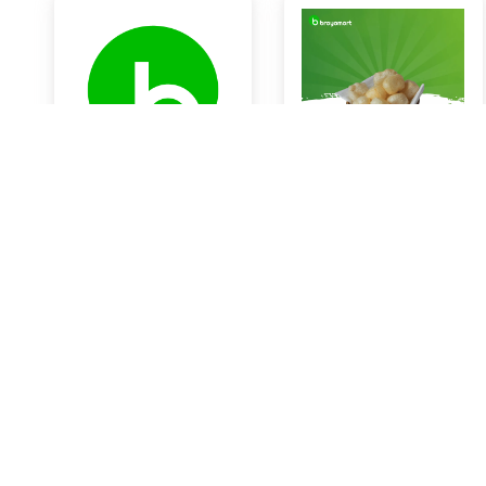
KOL PUTIH
Kerupuk Kulit Sapi
Rp14.000
Rp0
Braya Horeca Bali
Braya Horeca Bali
KOTA DENPASAR
KOTA DENPASAR