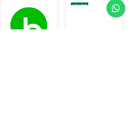
LEMON IMPORT
Lada 1 Bal
Rp42.550
Rp40.000
Braya Horeca Bali
Braya Horeca Bali
KOTA DENPASAR
KOTA DENPASAR