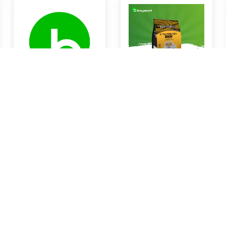
Susu Ultra UHT 1L
Coffe Rich White Coffe
Rp0
Rp0
Braya Horeca Bali
Braya Horeca Bali
KOTA DENPASAR
KOTA DENPASAR