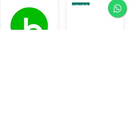
LEMON IMPORT
Lada 1 Bal
Rp42.550
Rp40.000
Braya Horeca Bali
Braya Horeca Bali
KOTA DENPASAR
KOTA DENPASAR