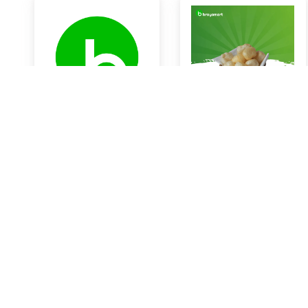
KOL PUTIH
Kerupuk Kulit Sapi
Rp14.000
Rp0
Braya Horeca Bali
Braya Horeca Bali
KOTA DENPASAR
KOTA DENPASAR