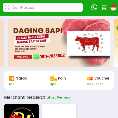
Cari Product
Saldo
Poin
Voucher
Rp
0
Rp
0
0
Voucher
Merchant Terdekat
Lihat Semua