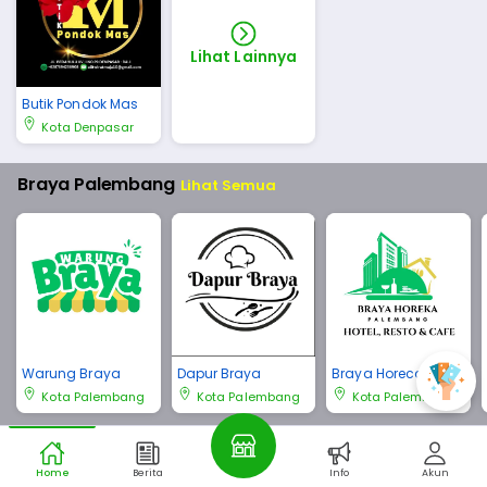
Lihat Lainnya
Butik Pondok Mas
Kota Denpasar
Braya Palembang
Lihat Semua
Warung Braya
Dapur Braya
Braya Horeca Pale
mbang
Kota Palembang
Kota Palembang
Kota Palembang
Braya Bali
Lihat Semua
Home
Berita
Info
Akun