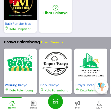
Lihat Lainnya
Butik Pondok Mas
Kota Denpasar
Braya Palembang
Lihat Semua
Warung Braya
Dapur Braya
Braya Horeca Pale
mbang
Kota Palembang
Kota Palembang
Kota Palembang
Braya Bali
Lihat Semua
Home
Berita
Info
Akun