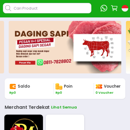
Cari Product
Saldo
Poin
Voucher
Rp
0
Rp
0
0
Voucher
Merchant Terdekat
Lihat Semua