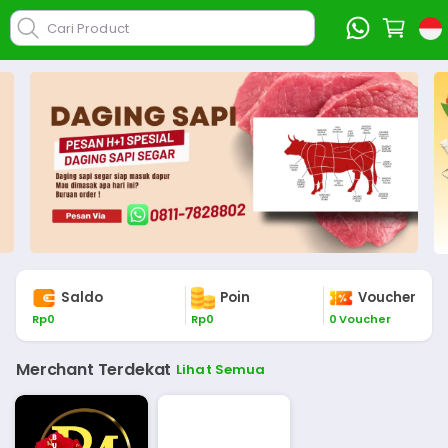
Cari Product
Saldo
Poin
Voucher
Rp
0
Rp
0
0
Voucher
Merchant Terdekat
Lihat Semua