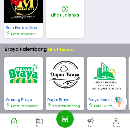
Lihat Lainnya
Butik Pondok Mas
Kota Denpasar
Braya Palembang
Lihat Semua
Warung Braya
Dapur Braya
Braya Horeca Pale
mbang
Kota Palembang
Kota Palembang
Kota Palembang
Braya Bali
Lihat Semua
Home
Berita
Info
Akun