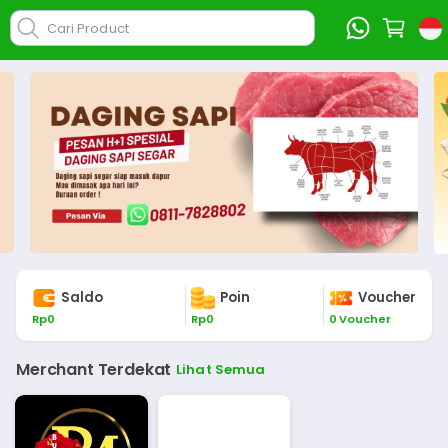
Cari Product
Saldo
Poin
Voucher
Rp
0
Rp
0
0
Voucher
Merchant Terdekat
Lihat Semua