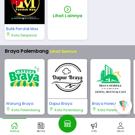
Lihat Lainnya
Butik Pondok Mas
Kota Denpasar
Braya Palembang
Lihat Semua
Warung Braya
Dapur Braya
Braya Horeca Pale
mbang
Kota Palembang
Kota Palembang
Kota Palembang
Braya Bali
Lihat Semua
Home
Berita
Info
Akun