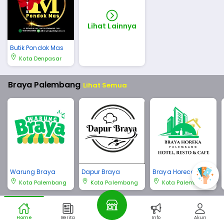
Lihat Lainnya
Butik Pondok Mas
Kota Denpasar
Braya Palembang
Lihat Semua
Warung Braya
Dapur Braya
Braya Horeca Pale
mbang
Kota Palembang
Kota Palembang
Kota Palembang
Braya Bali
Lihat Semua
Home
Berita
Info
Akun