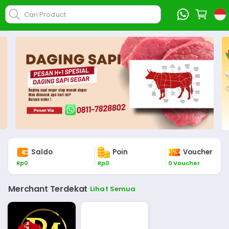
Cari Product
Saldo
Poin
Voucher
Rp
0
Rp
0
0
Voucher
Merchant Terdekat
Lihat Semua