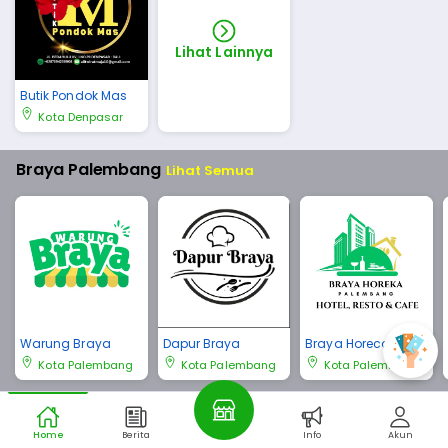
Lihat Lainnya
Butik Pondok Mas
Kota Denpasar
Braya Palembang
Lihat Semua
Warung Braya
Dapur Braya
Braya Horeca Pale
mbang
Kota Palembang
Kota Palembang
Kota Palembang
Braya Bali
Lihat Semua
Home
Berita
Info
Akun