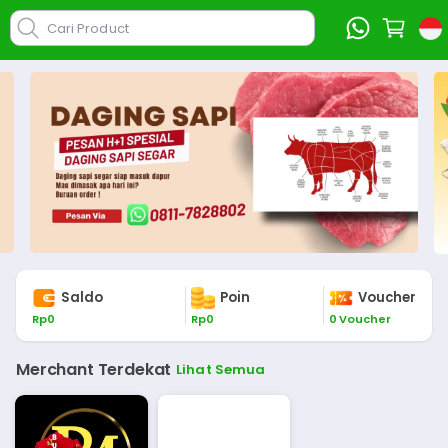
Cari Product
Saldo
Poin
Voucher
Rp
0
Rp
0
0
Voucher
Merchant Terdekat
Lihat Semua