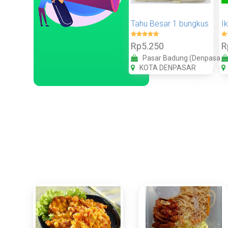
Tahu Besar 1 bungkus
I
Rp5.250
R
Pasar Badung (Denpasar)
KOTA DENPASAR