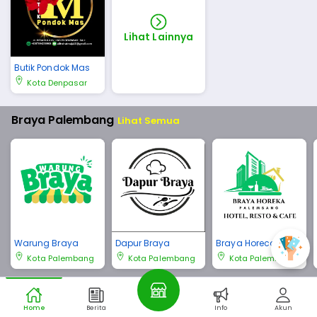
Lihat Lainnya
Butik Pondok Mas
Kota Denpasar
Braya Palembang
Lihat Semua
Warung Braya
Dapur Braya
Braya Horeca Pale
mbang
Kota Palembang
Kota Palembang
Kota Palembang
Braya Bali
Lihat Semua
Home
Berita
Info
Akun