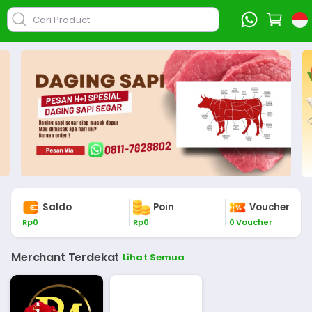
Cari Product
Saldo
Poin
Voucher
Rp
0
Rp
0
0
Voucher
Merchant Terdekat
Lihat Semua