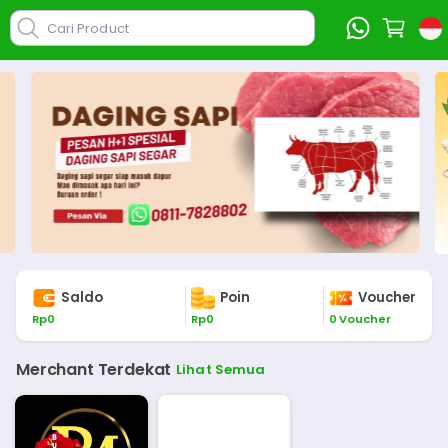
Cari Product
…
Saldo
Poin
Voucher
Rp
0
Rp
0
0
Voucher
Merchant Terdekat
Lihat Semua