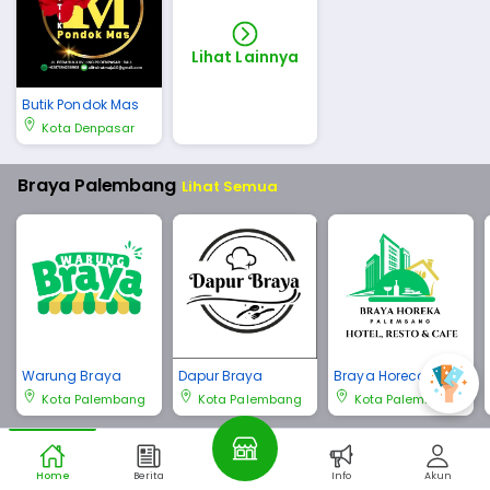
Lihat Lainnya
Butik Pondok Mas
Kota Denpasar
Braya Palembang
Lihat Semua
Warung Braya
Dapur Braya
Braya Horeca Pale
mbang
Kota Palembang
Kota Palembang
Kota Palembang
Braya Bali
Lihat Semua
Home
Berita
Info
Akun