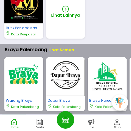
Lihat Lainnya
Butik Pondok Mas
Kota Denpasar
Braya Palembang
Lihat Semua
Warung Braya
Dapur Braya
Braya Horeca Pale
mbang
Kota Palembang
Kota Palembang
Kota Palembang
Braya Bali
Lihat Semua
Home
Berita
Info
Akun