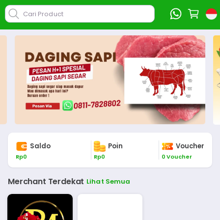
Cari Product
Saldo
Poin
Voucher
Rp
0
Rp
0
0
Voucher
Merchant Terdekat
Lihat Semua