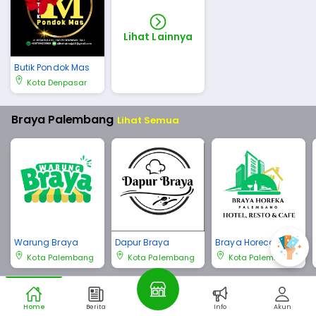
Lihat Lainnya
Butik Pondok Mas
Kota Denpasar
Braya Palembang
Lihat Semua
Warung Braya
Dapur Braya
Braya Horeca Pale
mbang
Kota Palembang
Kota Palembang
Kota Palembang
Braya Bali
Lihat Semua
Home
Berita
Info
Akun