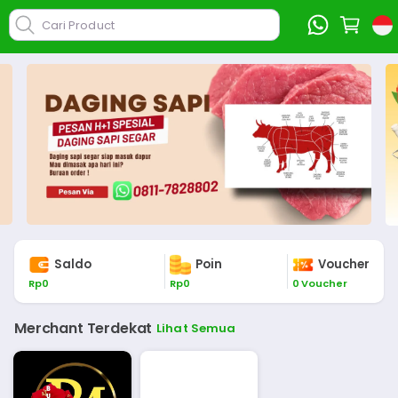
Cari Product
Saldo
Poin
Voucher
Rp
0
Rp
0
0
Voucher
Merchant Terdekat
Lihat Semua