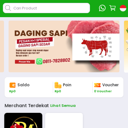
Cari Product
Saldo
Poin
Voucher
Rp
0
Rp
0
0
Voucher
Merchant Terdekat
Lihat Semua