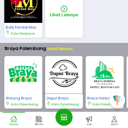
Lihat Lainnya
Butik Pondok Mas
Kota Denpasar
Braya Palembang
Lihat Semua
Warung Braya
Dapur Braya
Braya Horeca Pale
mbang
Kota Palembang
Kota Palembang
Kota Palembang
Braya Bali
Lihat Semua
Home
Berita
Info
Akun