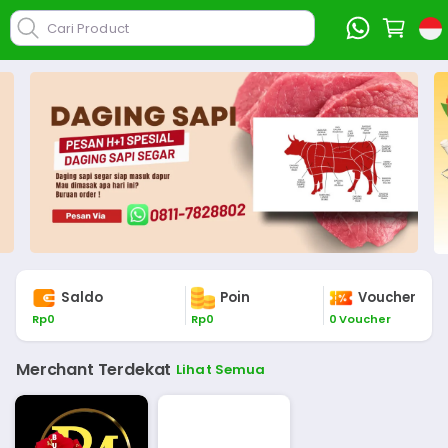
Cari Product
Saldo
Poin
Voucher
Rp
0
Rp
0
0
Voucher
Merchant Terdekat
Lihat Semua