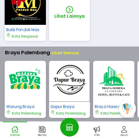
Lihat Lainnya
Butik Pondok Mas
Kota Denpasar
Braya Palembang
Lihat Semua
Warung Braya
Dapur Braya
Braya Horeca Pale
mbang
Kota Palembang
Kota Palembang
Kota Palembang
Braya Bali
Lihat Semua
Home
Berita
Info
Akun