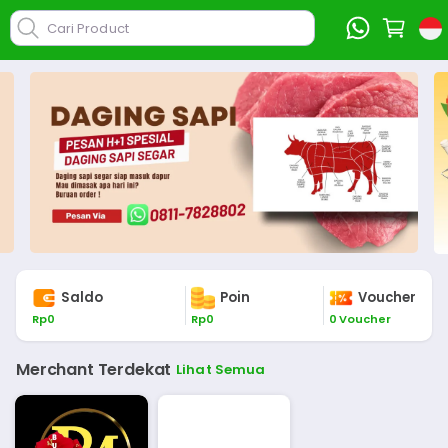
Cari Product
Saldo
Poin
Voucher
Rp
0
Rp
0
0
Voucher
Merchant Terdekat
Lihat Semua