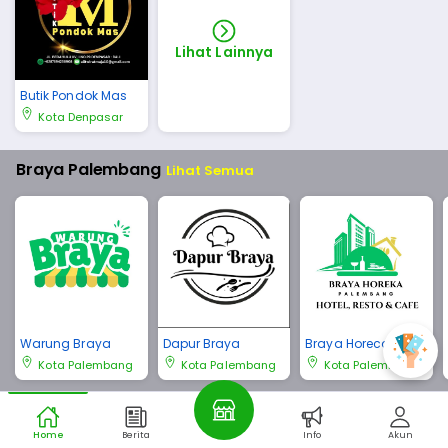
Lihat Lainnya
Butik Pondok Mas
Kota Denpasar
Braya Palembang
Lihat Semua
Warung Braya
Dapur Braya
Braya Horeca Pale
mbang
Kota Palembang
Kota Palembang
Kota Palembang
Braya Bali
Lihat Semua
Home
Berita
Info
Akun